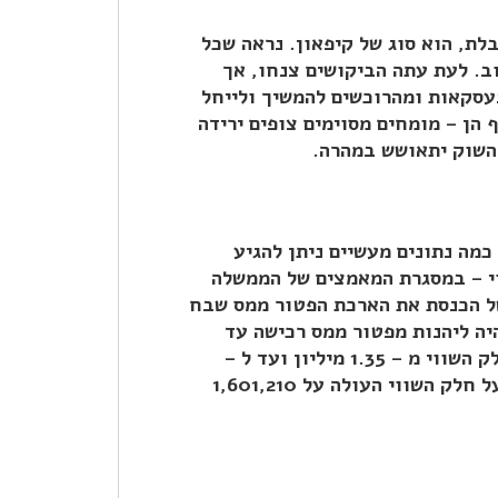
לת, הוא סוג של קיפאון. נראה שכל
ב. לעת עתה הביקושים צנחו, אך
עסקאות ומהרוכשים להמשיך ולייחל
 הן – מומחים מסוימים צופים ירידה
כמה נתונים מעשיים ניתן להגיע
וי – במסגרת המאמצים של הממשלה
של הכנסת את הארכת הפטור ממס שבח
 אחת נוספת. עד סוף שנת 2012 ניתן יהיה ליהנות מפטור ממס רכישה עד
לסכום של 1.35 מיליון ₪ (לרוכשים דירה ראשונה). על חלק השווי מ – 1.35 מיליון ועד ל –
1,601,210 ₪ ישלמו הרוכשים מס בגובה של 3.5% ואילו על חלק השווי העולה על 1,601,210