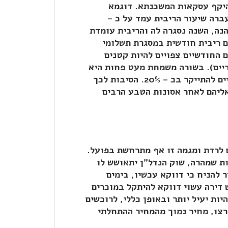
היקף עסקאות המשכנתא. דוגמא
ברה שיעור הריבית עמד על כ –
צפוי היה לעלות משמעותית (הערכה של 4.5%). והנה, השנה נסגרה לה והריבית עומדת
י שמשלם ריבית חודשית במסגרת תשלומי
 החודשיים צפויים להיות קטנים
ריים). בשורה משמחת מעט פחות היא
בשורת התייקרות ביטוחי המשכנתא – ביטוחים אלה צפויים להתייקר בכ – 20%. הסיבות לכך
ליהם לאחר אסונות הטבע הרבים
ם לרדת ומגמה זו אף מתרחשת בפועל.
ות שמהרה, שוק הנדל"ן יתאושש לו
 להניח כי דווקא עכשיו, בימים
ש דירה עשוי דווקא להיתקל במוכרים
ות יעיל יותר ובאופן כללי, לרוכשים
 רצו, מחיר נמוך מהמחיר ההתחלתי