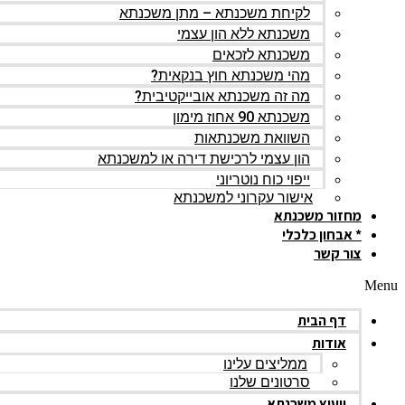
לקיחת משכנתא – מתן משכנתא
משכנתא ללא הון עצמי
משכנתא לזכאים
מהי משכנתא חוץ בנקאית?
מה זה משכנתא אובייקטיבית?
משכנתא 90 אחוז מימון
השוואת משכנתאות
הון עצמי לרכישת דירה או למשכנתא
ייפוי כוח נוטריוני
אישור עקרוני למשכנתא
מחזור משכנתא
* אבחון כלכלי
צור קשר
Menu
דף הבית
אודות
ממליצים עלינו
סרטונים שלנו
ייעוץ משכנתא