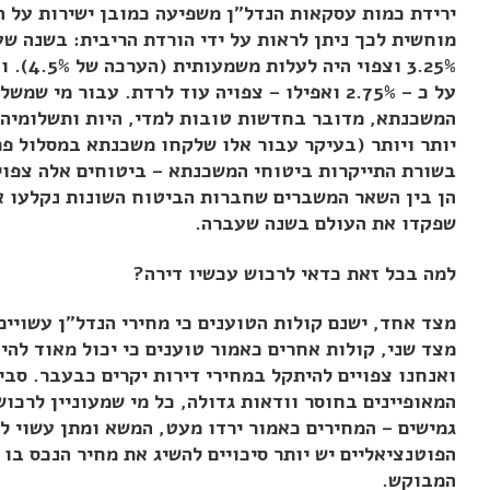
ירידת כמות עסקאות הנדל"ן משפיעה כמובן ישירות על 
מוחשית לכך ניתן לראות על ידי הורדת הריבית: בשנה שע
3.25% ו
על כ – 2.75% ואפילו – צפויה עוד לרדת. עבור מ
המשכנתא, מדובר בחדשות טובות למדי, היות ותשלומיהם
יותר ויותר (בעיקר עבור אלו שלקחו משכנתא במסלול פ
הן בין השאר המשברים שחברות הביטוח השונות נקלעו א
שפקדו את העולם בשנה שעברה.
למה בכל זאת כדאי לרכוש עכשיו דירה?
מצד אחד, ישנם קולות הטוענים כי מחירי הנדל"ן עשויי
מצד שני, קולות אחרים כאמור טוענים כי יכול מאוד להי
ואנחנו צפויים להיתקל במחירי דירות יקרים כבעבר. סביר
המאופיינים בחוסר וודאות גדולה, כל מי שמעוניין לרכו
גמישים – המחירים כאמור ירדו מעט, המשא ומתן עשוי להי
הפוטנציאליים יש יותר סיכויים להשיג את מחיר הנכס בו
המבוקש.